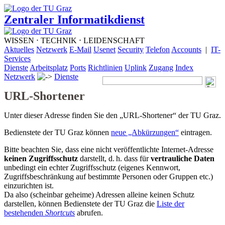
Zentraler Informatikdienst
WISSEN ⋅ TECHNIK ⋅ LEIDENSCHAFT
Aktuelles
Netzwerk
E-Mail
Usenet
Security
Telefon
Accounts
|
IT-
Services
Dienste
Arbeitsplatz
Ports
Richtlinien
Uplink
Zugang
Index
Netzwerk
Dienste
URL-Shortener
Unter dieser Adresse finden Sie den „URL-Shortener“ der TU Graz.
Bedienstete der TU Graz können
neue „Abkürzungen“
eintragen.
Bitte beachten Sie, dass eine nicht veröffentlichte Internet-Adresse
keinen Zugriffsschutz
darstellt, d. h. dass für
vertrauliche Daten
unbedingt ein echter Zugriffsschutz (eigenes Kennwort,
Zugriffsbeschränkung auf bestimmte Personen oder Gruppen etc.)
einzurichten ist.
Da also (scheinbar geheime) Adressen alleine keinen Schutz
darstellen, können Bedienstete der TU Graz die
Liste der
bestehenden
Shortcuts
abrufen.